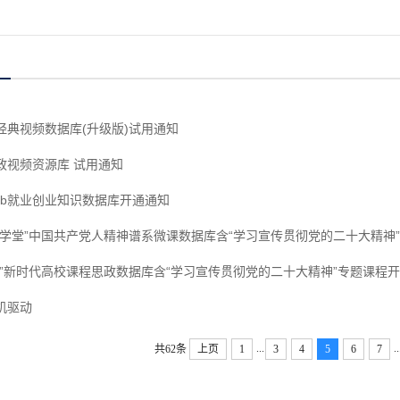
经典视频数据库(升级版)试用通知
政视频资源库 试用通知
Lib就业创业知识数据库开通通知
神学堂”中国共产党人精神谱系微课数据库含“学习宣传贯彻党的二十大精神
思政”新时代高校课程思政数据库含“学习宣传贯彻党的二十大精神”专题课程
机驱动
...
..
共62条
上页
1
3
4
5
6
7